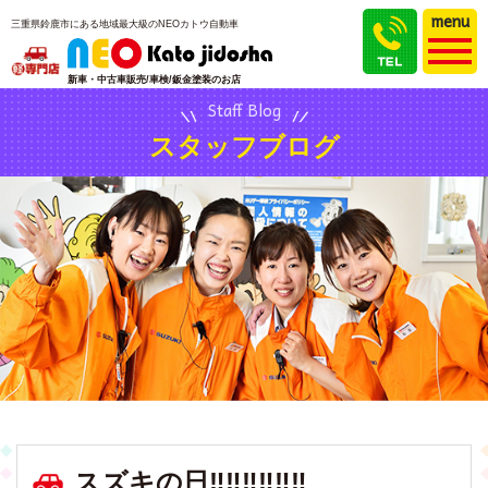
menu
三重県鈴鹿市にある地域最大級のNEOカトウ自動車
新車・中古車販売/車検/鈑金塗装のお店
Staff Blog
スタッフブログ
スズキの日‼‼‼‼‼‼