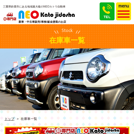
menu
三重県鈴鹿市にある地域最大級のNEOカトウ自動車
新車・中古車販売/車検/鈑金塗装のお店
Stock
在庫車一覧
トップ
在庫車一覧