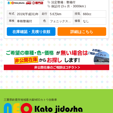
法定整備：整備付
保証付 (3ヶ月・3000km )
年式
走行
排気
2019(平成31)年
5.6万km
660cc
車検
色
修復
車検整備付
フェニックスレッドパール
なし
在庫確認・見積り依頼
詳細はこちら
三重県鈴鹿市地域最大級NEOカトウ自動車