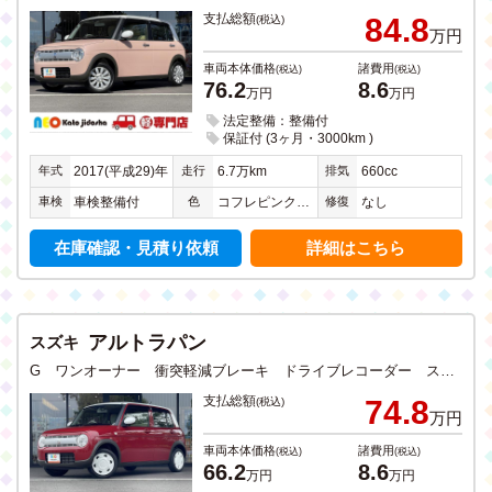
支払総額
84.8
(税込)
万円
車両本体価格
諸費用
(税込)
(税込)
76.2
8.6
万円
万円
法定整備：整備付
保証付 (3ヶ月・3000km )
年式
走行
排気
2017(平成29)年
6.7万km
660cc
車検
色
修復
車検整備付
コフレピンクパールメタリックＩＩ
なし
在庫確認・見積り依頼
詳細はこちら
アルトラパン
スズキ
G ワンオーナー 衝突軽減ブレーキ ドライブレコーダー スマートキー CD ワンセグTV メモリーナビ Bluetooth 禁煙
支払総額
74.8
(税込)
万円
車両本体価格
諸費用
(税込)
(税込)
66.2
8.6
万円
万円