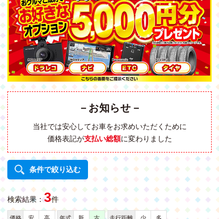
－お知らせ－
当社では安心してお車をお求めいただくために
価格表記が
支払い総額
に変わりました
条件で絞り込む
3
検索結果：
件
価格
安
高
年式
新
古
走行距離
少
多