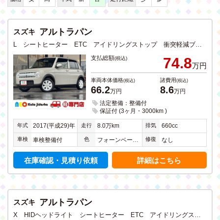
アルトラパン
スズキ
L シートヒーター ETC アイドリングストップ 衝突軽減ブレーキ スマートキー 純正CDデッキ 禁煙
支払総額
74.8
(税込)
万円
車両本体価格
諸費用
(税込)
(税込)
66.2
8.6
万円
万円
法定整備：整備付
保証付 (3ヶ月・3000km )
年式
走行
排気
2017(平成29)年
8.0万km
660cc
車検
色
修復
車検整備付
フォーンベージュメタリック
なし
在庫確認・見積り依頼
詳細はこちら
アルトラパン
スズキ
X HIDヘッドライト シートヒーター ETC アイドリングストップ 衝突軽減ブレーキ スマートキー CD DVD フルセグTV メモリーナビ Bluetooth 禁煙