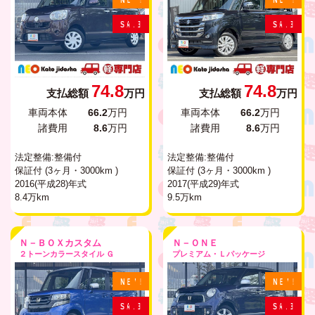
S
A
L
E
S
A
L
E
74.8
74.8
支払総額
万円
支払総額
万円
車両本体
66.2
万円
車両本体
66.2
万円
諸費用
8.6
万円
諸費用
8.6
万円
法定整備:整備付
法定整備:整備付
保証付 (3ヶ月・3000km )
保証付 (3ヶ月・3000km )
2016(平成28)年式
2017(平成29)年式
8.4万km
9.5万km
Ｎ－ＢＯＸカスタム
Ｎ－ＯＮＥ
２トーンカラースタイル Ｇ
プレミアム・Ｌパッケージ
N
E
W
!
N
E
W
!
S
A
L
E
S
A
L
E