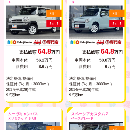
Ａ
Ｇ
N
E
W
!
N
E
W
!
S
A
L
E
S
A
L
E
64.8
64.8
支払総額
万円
支払総額
万円
車両本体
56.2
万円
車両本体
58.8
万円
諸費用
8.6
万円
諸費用
6
万円
法定整備:整備付
法定整備:整備付
保証付 (3ヶ月・3000km )
保証付 (3ヶ月・3000km )
2017(平成29)年式
2014(平成26)年式
9.5万km
9.5万km
ムーヴキャンバス
スペーシアカスタムＺ
Ｘリミテッド ＳＡII
ベースグレード
N
E
W
!
N
E
W
!