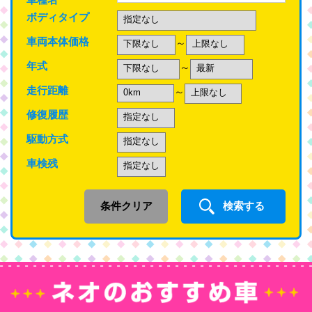
ボディタイプ
車両本体価格
～
年式
～
走行距離
～
修復履歴
駆動方式
車検残