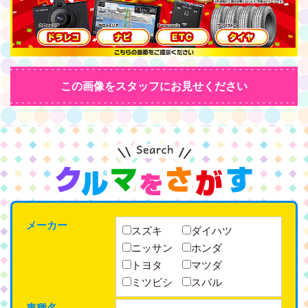
この画像をスタッフにお見せください
メーカー
スズキ
ダイハツ
ニッサン
ホンダ
トヨタ
マツダ
ミツビシ
スバル
車種名