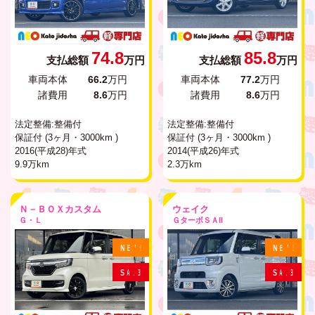
74.8
85.8
支払総額
万円
支払総額
万円
車両本体
66.2
万円
車両本体
77.2
万円
諸費用
8.6
万円
諸費用
8.6
万円
法定整備:整備付
法定整備:整備付
保証付 (3ヶ月・3000km )
保証付 (3ヶ月・3000km )
2016(平成28)年式
2014(平成26)年式
9.9万km
2.3万km
Ｎ－ＢＯＸカスタム
ウェイク
Ｇ・Ｌ
ＧターボＳＡII
N
E
W
!
N
E
W
!
S
A
L
E
S
A
L
E