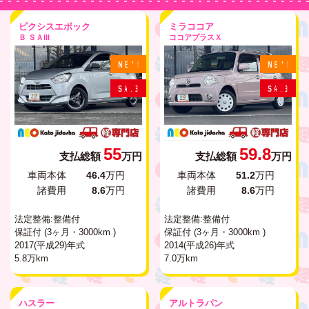
ピクシスエポック
ミラココア
Ｂ ＳＡIII
ココアプラスＸ
N
E
W
!
N
E
W
!
S
A
L
E
S
A
L
E
55
59.8
支払総額
万円
支払総額
万円
車両本体
46.4
万円
車両本体
51.2
万円
諸費用
8.6
万円
諸費用
8.6
万円
法定整備:整備付
法定整備:整備付
保証付 (3ヶ月・3000km )
保証付 (3ヶ月・3000km )
2017(平成29)年式
2014(平成26)年式
5.8万km
7.0万km
ハスラー
アルトラパン