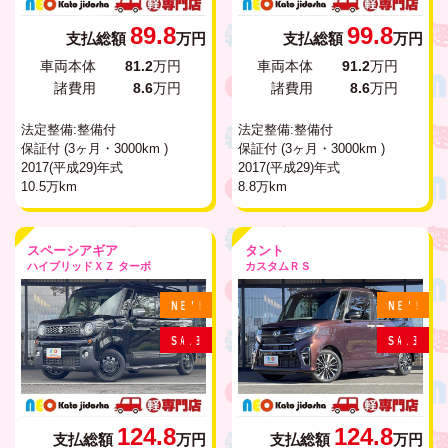
89.8
99.8
支払総額
万円
支払総額
万円
車両本体
81.2
万円
車両本体
91.2
万円
諸費用
8.6
万円
諸費用
8.6
万円
法定整備:整備付
法定整備:整備付
保証付 (3ヶ月・3000km )
保証付 (3ヶ月・3000km )
2017(平成29)年式
2017(平成29)年式
10.5万km
8.8万km
スペーシアギア
タント
ハイブリッドＸＺ ターボ
カスタムＲＳ
N
E
W
!
N
E
W
!
S
A
L
E
S
A
L
E
124.8
124.8
支払総額
万円
支払総額
万円