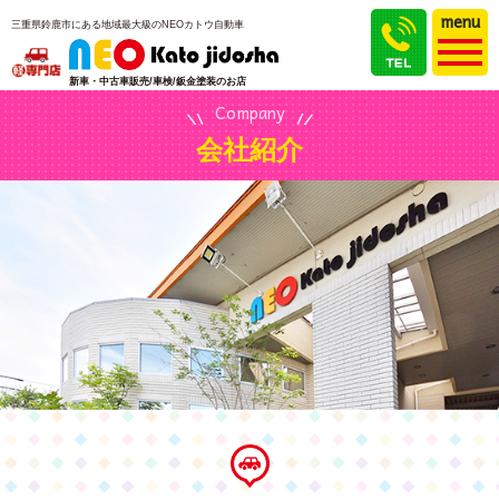
menu
三重県鈴鹿市にある地域最大級のNEOカトウ自動車
新車・中古車販売/車検/鈑金塗装のお店
Company
会社紹介