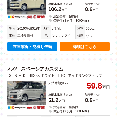
車両本体価格
諸費用
(税込)
(税込)
106.2
8.6
万円
万円
法定整備：整備付
保証付 (3ヶ月・3000km )
年式
走行
排気
2019(平成31)年
3.9万km
660cc
車検
色
修復
車検整備付
シフォンアイボリーメタリック
なし
在庫確認・見積り依頼
詳細はこちら
スペーシアカスタム
スズキ
TS ターボ HIDヘッドライト ETC アイドリングストップ スマートキー CD DVD ワンセグTV メモリーナビ Bluetooth USB入力 両側電動スライドドア 禁煙
支払総額
59.8
(税込)
万円
車両本体価格
諸費用
(税込)
(税込)
51.2
8.6
万円
万円
法定整備：整備付
保証付 (3ヶ月・3000km )