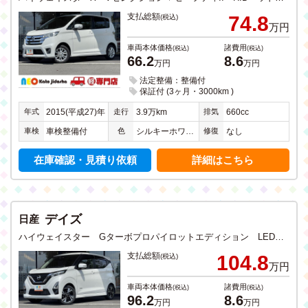
支払総額
74.8
(税込)
万円
車両本体価格
諸費用
(税込)
(税込)
66.2
8.6
万円
万円
法定整備：整備付
保証付 (3ヶ月・3000km )
年式
走行
排気
2015(平成27)年
3.9万km
660cc
車検
色
修復
車検整備付
シルキーホワイト３Ｐ
なし
在庫確認・見積り依頼
詳細はこちら
デイズ
日産
ハイウェイスター Gターボプロパイロットエディション LEDヘッドライト ETC アイドリングストップ 衝突軽減ブレーキ ドライブレコーダー CD DVD フルセグTV SDナビ Bluetooth USB入力 全方位カメラ ステアリングリモコン 禁煙
支払総額
104.8
(税込)
万円
車両本体価格
諸費用
(税込)
(税込)
96.2
8.6
万円
万円