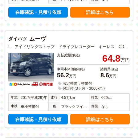
在庫確認・見積り依頼
詳細はこちら
ムーヴ
ダイハツ
L アイドリングストップ ドライブレコーダー キーレス CD DVD ワンセグTV メモリーナビ Bluetooth USB入力 禁煙
支払総額
64.8
(税込)
万円
車両本体価格
諸費用
(税込)
(税込)
56.2
8.6
万円
万円
法定整備：整備付
保証付 (3ヶ月・3000km )
年式
走行
排気
2017(平成29)年
4.5万km
660cc
車検
色
修復
車検整備付
ブラックマイカメタリック
なし
在庫確認・見積り依頼
詳細はこちら