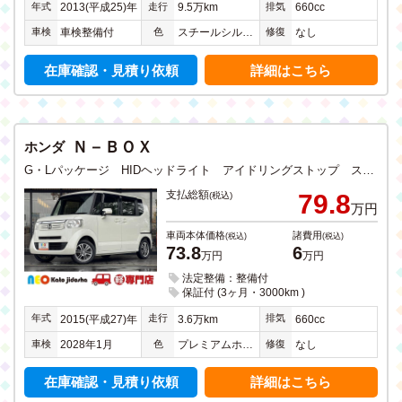
年式
走行
排気
2013(平成25)年
9.5万km
660cc
車検
色
修復
車検整備付
スチールシルバーメタリック
なし
在庫確認・見積り依頼
詳細はこちら
Ｎ－ＢＯＸ
ホンダ
G・Lパッケージ HIDヘッドライト アイドリングストップ スマートキー CD DVD ワンセグTV メモリーナビ Bluetooth バックカメラ ステアリングリモコン 左側電動両側スライドドア 禁煙
支払総額
79.8
(税込)
万円
車両本体価格
諸費用
(税込)
(税込)
73.8
6
万円
万円
法定整備：整備付
保証付 (3ヶ月・3000km )
年式
走行
排気
2015(平成27)年
3.6万km
660cc
車検
色
修復
2028年1月
プレミアムホワイトパール
なし
在庫確認・見積り依頼
詳細はこちら