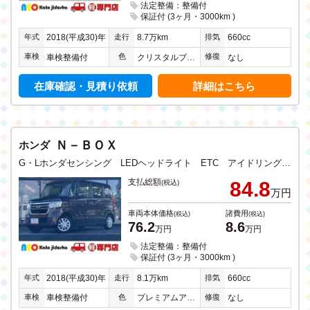
法定整備：整備付
保証付 (3ヶ月・3000km )
年式
走行
排気
2018(平成30)年
8.7万km
660cc
車検
色
修復
車検整備付
クリスタルブラックパール
なし
在庫確認・見積り依頼
詳細はこちら
Ｎ－ＢＯＸ
ホンダ
G・Lホンダセンシング LEDヘッドライト ETC アイドリングストップ 衝突軽減ブレーキ 車線逸脱警報装置 CD DVD フルセグTV ナビ Bluetooth USB入力 バックカメラ ステリモ 左側電動両側スライドドア
支払総額
84.8
(税込)
万円
車両本体価格
諸費用
(税込)
(税込)
76.2
8.6
万円
万円
法定整備：整備付
保証付 (3ヶ月・3000km )
年式
走行
排気
2018(平成30)年
8.1万km
660cc
車検
色
修復
車検整備付
プレミアムアガットブラウンパール
なし