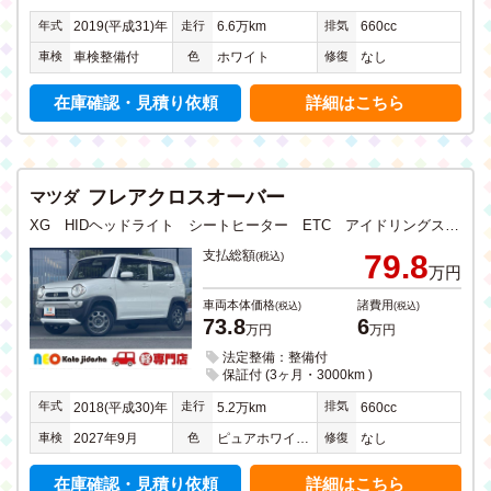
年式
走行
排気
2019(平成31)年
6.6万km
660cc
車検
色
修復
車検整備付
ホワイト
なし
在庫確認・見積り依頼
詳細はこちら
フレアクロスオーバー
マツダ
XG HIDヘッドライト シートヒーター ETC アイドリングストップ 衝突軽減ブレーキ フルセグTV メモリーナビ Bluetooth USB入力 バックカメラ 禁煙
支払総額
79.8
(税込)
万円
車両本体価格
諸費用
(税込)
(税込)
73.8
6
万円
万円
法定整備：整備付
保証付 (3ヶ月・3000km )
年式
走行
排気
2018(平成30)年
5.2万km
660cc
車検
色
修復
2027年9月
ピュアホワイトパール
なし
在庫確認・見積り依頼
詳細はこちら