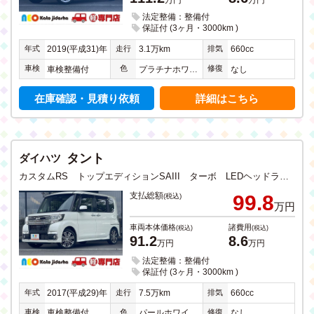
法定整備：整備付
保証付 (3ヶ月・3000km )
年式
走行
排気
2019(平成31)年
3.1万km
660cc
車検
色
修復
車検整備付
プラチナホワイトパール＆カッパー
なし
在庫確認・見積り依頼
詳細はこちら
タント
ダイハツ
カスタムRS トップエディションSAIII ターボ LEDヘッドライト シートヒーター ETC アイドリングストップ 衝突軽減ブレーキ ドラレコ CD DVD TV ナビ Bluetooth USB入力 バックカメラ ステリモ スライドドア
支払総額
99.8
(税込)
万円
車両本体価格
諸費用
(税込)
(税込)
91.2
8.6
万円
万円
法定整備：整備付
保証付 (3ヶ月・3000km )
年式
走行
排気
2017(平成29)年
7.5万km
660cc
車検
色
修復
車検整備付
パールホワイトＩＩＩ
なし