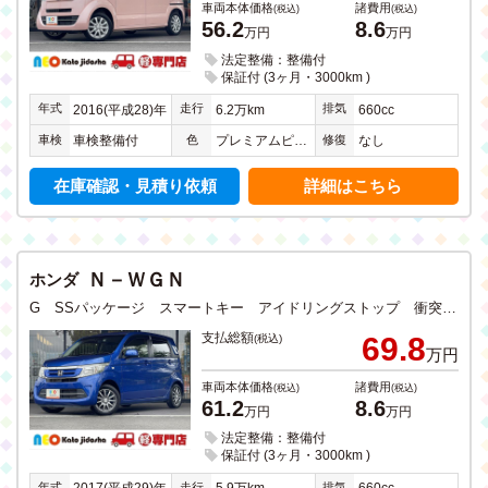
車両本体価格
諸費用
(税込)
(税込)
56.2
8.6
万円
万円
法定整備：整備付
保証付 (3ヶ月・3000km )
年式
走行
排気
2016(平成28)年
6.2万km
660cc
車検
色
修復
車検整備付
プレミアムピンクパールＩＩ
なし
在庫確認・見積り依頼
詳細はこちら
Ｎ－ＷＧＮ
ホンダ
G SSパッケージ スマートキー アイドリングストップ 衝突軽減ブレーキ ドライブレコーダー CD ワンセグTV メモリーナビ Bluetooth 禁煙
支払総額
69.8
(税込)
万円
車両本体価格
諸費用
(税込)
(税込)
61.2
8.6
万円
万円
法定整備：整備付
保証付 (3ヶ月・3000km )
年式
走行
排気