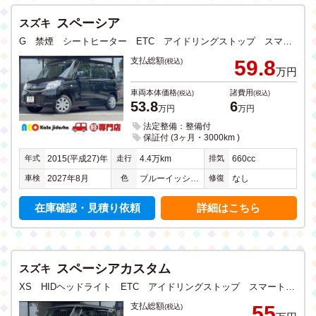
スペーシア
スズキ
G 禁煙 シートヒーター ETC アイドリングストップ スマートキー CD DVD ワンセグTV メモリーナビ Bluetooth USB入力 両側スライドドア
支払総額
59.8
(税込)
万円
車両本体価格
諸費用
(税込)
(税込)
53.8
6
万円
万円
法定整備：整備付
保証付 (3ヶ月・3000km )
年式
走行
排気
2015(平成27)年
4.4万km
660cc
車検
色
修復
2027年8月
ブルーイッシュブラックパール３
なし
在庫確認・見積り依頼
詳細はこちら
スペーシアカスタム
スズキ
XS HIDヘッドライト ETC アイドリングストップ スマートキー CD DVD フルセグTV SDナビ Bluetooth バックカメラ 両側電動スライドドア 禁煙
支払総額
55
(税込)