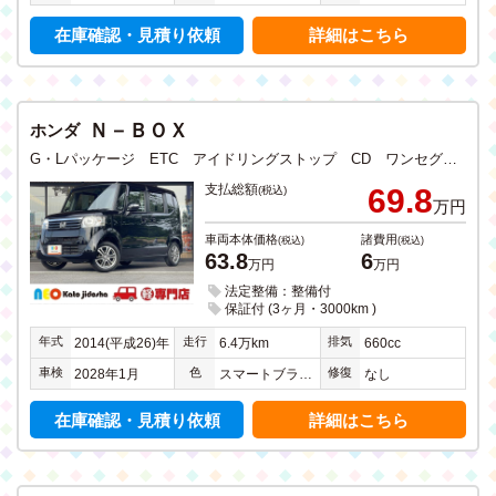
在庫確認・見積り依頼
詳細はこちら
Ｎ－ＢＯＸ
ホンダ
G・Lパッケージ ETC アイドリングストップ CD ワンセグTV SDナビ バックカメラ ステアリングリモコン 左側電動両側スライドドア 禁煙
支払総額
69.8
(税込)
万円
車両本体価格
諸費用
(税込)
(税込)
63.8
6
万円
万円
法定整備：整備付
保証付 (3ヶ月・3000km )
年式
走行
排気
2014(平成26)年
6.4万km
660cc
車検
色
修復
2028年1月
スマートブラック
なし
在庫確認・見積り依頼
詳細はこちら