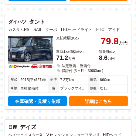
タント
ダイハツ
カスタムRS SAII ターボ LEDヘッドライト ETC アイドリングストップ 衝突軽減ブレーキ CD DVD ワンセグTV メモリーナビ USB入力 純正アルミホイール 両側電動スライドドア 禁煙
支払総額
79.8
(税込)
万円
車両本体価格
諸費用
(税込)
(税込)
71.2
8.6
万円
万円
法定整備：整備付
保証付 (3ヶ月・3000km )
年式
走行
排気
2015(平成27)年
7.2万km
660cc
車検
色
修復
車検整備付
ブラックマイカメタリック
なし
在庫確認・見積り依頼
詳細はこちら
デイズ
日産
ハイウェイスターX Vセレクション＋セーフティII HIDヘッドライト アイドリングストップ 衝突軽減ブレーキ スマートキー 純正CDデッキ 全方位カメラ 純正アルミホイール 禁煙