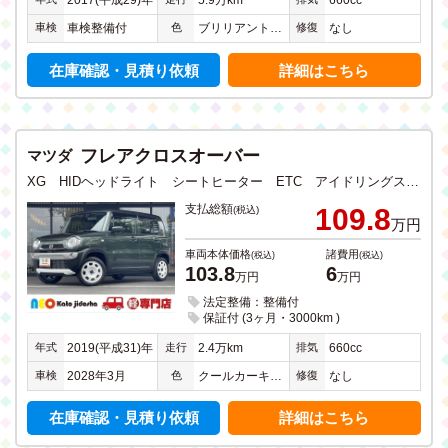
2017(平成29)年
5.9万km
660cc
車検
色
修復
車検整備付
ブリリアントスポーティブルーメタリック
なし
在庫確認・見積り依頼
詳細はこちら
フレアクロスオーバー
マツダ
XG HIDヘッドライト シートヒーター ETC アイドリングストップ 衝突軽減ブレーキ CD DVD フルセグTV メモリーナビ Bluetooth USB入力 ステアリングリモコン
支払総額
109.8
(税込)
万円
車両本体価格
諸費用
(税込)
(税込)
103.8
6
万円
万円
法定整備：整備付
保証付 (3ヶ月・3000km )
年式
走行
排気
2019(平成31)年
2.4万km
660cc
車検
色
修復
2028年3月
クールカーキパールメタリック
なし
在庫確認・見積り依頼
詳細はこちら