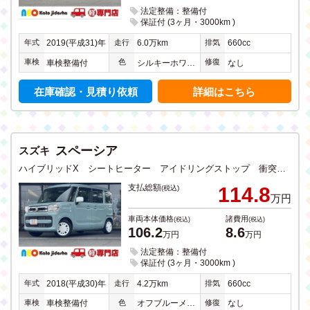
法定整備：整備付
保証付 (3ヶ月・3000km )
年式
走行
排気
2019(平成31)年
6.0万km
660cc
車検
色
修復
車検整備付
シルキーホワイト３Ｐ
なし
在庫確認・見積り依頼
詳細はこちら
スペーシア
スズキ
ハイブリッドX シートヒーター アイドリングストップ 衝突軽減ブレーキ CD DVD フルセグTV SDナビ Bluetooth バックカメラ 両側電動スライドドア 禁煙
支払総額
114.8
(税込)
万円
車両本体価格
諸費用
(税込)
(税込)
106.2
8.6
万円
万円
法定整備：整備付
保証付 (3ヶ月・3000km )
年式
走行
排気
2018(平成30)年
4.2万km
660cc
車検
色
修復
車検整備付
オフブルーメタリック
なし