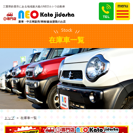
menu
三重県鈴鹿市にある地域最大級のNEOカトウ自動車
新車・中古車販売/車検/鈑金塗装のお店
Stock
在庫車一覧
トップ
在庫車一覧