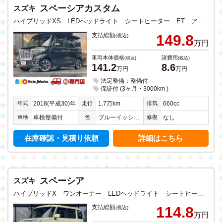
スペーシアカスタム
スズキ
ハイブリッドXS LEDヘッドライト シートヒーター ET アイドリングストップ 衝突軽減ブレーキ ドラレコ CD DVD TV ナビ Bluetooth USB入力 全方位カメラ ステリモ 電動スライドドア
支払総額
149.8
(税込)
万円
車両本体価格
諸費用
(税込)
(税込)
141.2
8.6
万円
万円
法定整備：整備付
保証付 (3ヶ月・3000km )
年式
走行
排気
2018(平成30)年
1.7万km
660cc
車検
色
修復
車検整備付
ブルーイッシュブラックパール３
なし
在庫確認・見積り依頼
詳細はこちら
スペーシア
スズキ
ハイブリッドX ワンオーナー LEDヘッドライト シートヒーター アイドリングストップ 衝突軽減ブレーキ CD DVD フルセグTV メモリーナビ Bluetooth USB入力 両側電動スライドドア 禁煙
支払総額
114.8
(税込)
万円