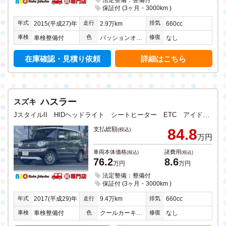
法定整備：整備付
保証付 (3ヶ月・3000km )
年式
走行
排気
2015(平成27)年
2.9万km
660cc
車検
色
修復
車検整備付
パッションオレンジＩＩ
なし
在庫確認・見積り依頼
詳細はこちら
ハスラー
スズキ
JスタイルII HIDヘッドライト シートヒーター ETC アイドリングストップ 衝突軽減ブレーキ ドライブレコーダー CD DVD フルセグTV メモリーナビ Bluetooth USB入力 ステアリングリモコン
支払総額
84.8
(税込)
万円
車両本体価格
諸費用
(税込)
(税込)
76.2
8.6
万円
万円
法定整備：整備付
保証付 (3ヶ月・3000km )
年式
走行
排気
2017(平成29)年
9.4万km
660cc
車検
色
修復
車検整備付
クールカーキパールメタリックＩＩ
なし