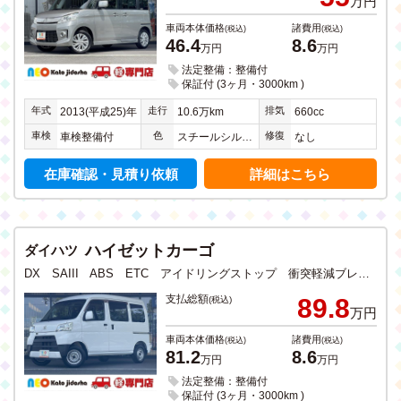
万円
車両本体価格
諸費用
(税込)
(税込)
46.4
8.6
万円
万円
法定整備：整備付
保証付 (3ヶ月・3000km )
年式
走行
排気
2013(平成25)年
10.6万km
660cc
車検
色
修復
車検整備付
スチールシルバーメタリック
なし
在庫確認・見積り依頼
詳細はこちら
ハイゼットカーゴ
ダイハツ
DX SAIII ABS ETC アイドリングストップ 衝突軽減ブレーキ 車線逸脱警報装置 キーレス 純正ラジオ 両側スライドドア
支払総額
89.8
(税込)
万円
車両本体価格
諸費用
(税込)
(税込)
81.2
8.6
万円
万円
法定整備：整備付
保証付 (3ヶ月・3000km )