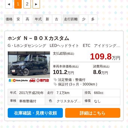
◂
1
2
▸
価格
安
高
年式
新
古
走行距離
少
多
Ｎ－ＢＯＸカスタム
ホンダ
G・Lホンダセンシング LEDヘッドライト ETC アイドリングストップ 衝突軽減ブレーキ CD DVD フルセグTV メモリーナビ Bluetooth USB入力 バックカメラ ステアリングリモコン 両側電動スライドドア
支払総額
109.8
(税込)
万円
車両本体価格
諸費用
(税込)
(税込)
101.2
8.6
万円
万円
法定整備：整備付
保証付 (3ヶ月・3000km )
年式
走行
排気
2017(平成29)年
7.1万km
660cc
車検
色
修復
車検整備付
クリスタルブラックパール
なし
在庫確認・見積り依頼
詳細はこちら