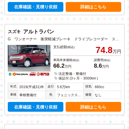
在庫確認・見積り依頼
詳細はこちら
アルトラパン
スズキ
G ワンオーナー 衝突軽減ブレーキ ドライブレコーダー スマートキー CD ワンセグTV メモリーナビ Bluetooth 禁煙
支払総額
74.8
(税込)
万円
車両本体価格
諸費用
(税込)
(税込)
66.2
8.6
万円
万円
法定整備：整備付
保証付 (3ヶ月・3000km )
年式
走行
排気
2019(平成31)年
5.6万km
660cc
車検
色
修復
車検整備付
フェニックスレッドパール
なし
在庫確認・見積り依頼
詳細はこちら