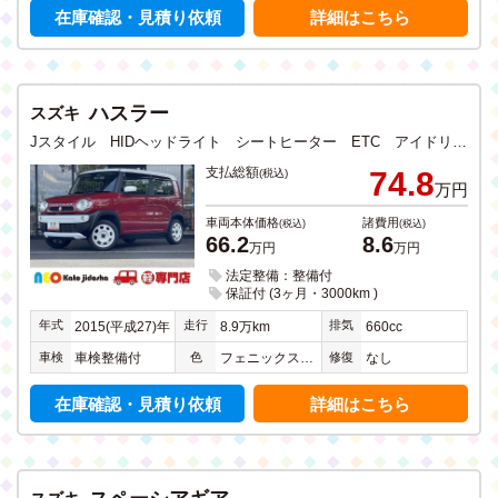
在庫確認・見積り依頼
詳細はこちら
ハスラー
スズキ
Jスタイル HIDヘッドライト シートヒーター ETC アイドリングストップ 衝突軽減ブレーキ ドライブレコーダー CD DVD フルセグTV SDナビ Bluetooth USB入力 バックカメラ ステリモ
支払総額
74.8
(税込)
万円
車両本体価格
諸費用
(税込)
(税込)
66.2
8.6
万円
万円
法定整備：整備付
保証付 (3ヶ月・3000km )
年式
走行
排気
2015(平成27)年
8.9万km
660cc
車検
色
修復
車検整備付
フェニックスレッドパールＩＩ
なし
在庫確認・見積り依頼
詳細はこちら