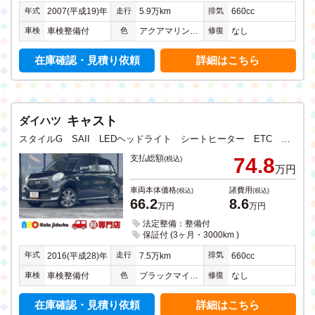
年式
走行
排気
2007(平成19)年
5.9万km
660cc
車検
色
修復
車検整備付
アクアマリンブルーオパールメタリック
なし
在庫確認・見積り依頼
詳細はこちら
キャスト
ダイハツ
スタイルG SAII LEDヘッドライト シートヒーター ETC アイドリングストップ 衝突軽減ブレーキ CD DVD フルセグTV SDナビ Bluetooth USB入力 バックカメラ ステアリングリモコン 禁煙
支払総額
74.8
(税込)
万円
車両本体価格
諸費用
(税込)
(税込)
66.2
8.6
万円
万円
法定整備：整備付
保証付 (3ヶ月・3000km )
年式
走行
排気
2016(平成28)年
7.5万km
660cc
車検
色
修復
車検整備付
ブラックマイカメタリック
なし
在庫確認・見積り依頼
詳細はこちら