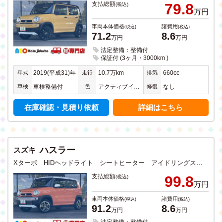
支払総額
79.8
(税込)
万円
車両本体価格
諸費用
(税込)
(税込)
71.2
8.6
万円
万円
法定整備：整備付
保証付 (3ヶ月・3000km )
年式
走行
排気
2019(平成31)年
10.7万km
660cc
車検
色
修復
車検整備付
アクティブイエローＩＩ
なし
在庫確認・見積り依頼
詳細はこちら
ハスラー
スズキ
Xターボ HIDヘッドライト シートヒーター アイドリングストップ 衝突軽減ブレーキ ドライブレコーダー CD ワンセグTV SDナビ USB入力 純正アルミホイール 禁煙
支払総額
99.8
(税込)
万円
車両本体価格
諸費用
(税込)
(税込)
91.2
8.6
万円
万円