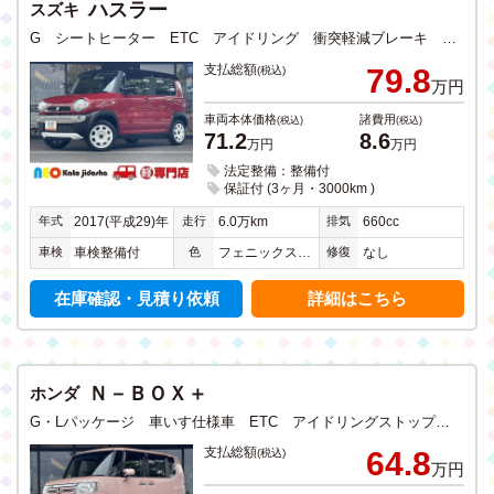
ハスラー
スズキ
G シートヒーター ETC アイドリング 衝突軽減ブレーキ CD DVD フルセグTV メモリーナビ Bluetooth バックカメラ 禁煙
支払総額
79.8
(税込)
万円
車両本体価格
諸費用
(税込)
(税込)
71.2
8.6
万円
万円
法定整備：整備付
保証付 (3ヶ月・3000km )
年式
走行
排気
2017(平成29)年
6.0万km
660cc
車検
色
修復
車検整備付
フェニックスレッドパールＩＩ
なし
在庫確認・見積り依頼
詳細はこちら
Ｎ－ＢＯＸ＋
ホンダ
G・Lパッケージ 車いす仕様車 ETC アイドリングストップ スマートキー CD ワンセグTV メモリーナビ Bluetooth バックカメラ ステアリングリモコン 左側電動両側スライドドア 禁煙
支払総額
64.8
(税込)
万円