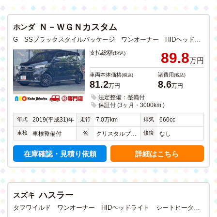
Ｎ－ＷＧＮカスタム
ホンダ
G SSブラックスタイルパッケージ ワンオーナー HIDヘッドライト シートヒーター ETC アイドリングストップ 衝突軽減ブレーキ ドラレコ DVD フルセグTV メモリーナビ Bluetooth USB入力 バックカメラ ステリモ
支払総額
89.8
(税込)
万円
車両本体価格
諸費用
(税込)
(税込)
81.2
8.6
万円
万円
法定整備：整備付
保証付 (3ヶ月・3000km )
年式
走行
排気
2019(平成31)年
7.0万km
660cc
車検
色
修復
車検整備付
クリスタルブラックパール
なし
在庫確認・見積り依頼
詳細はこちら
ハスラー
スズキ
タフワイルド ワンオーナー HIDヘッドライト シートヒーター アイドリングストップ 衝突軽減ブレーキ ドライブレコーダー CD DVD フルセグTV SDナビ Bluetooth USB入力 ステアリングリモコン