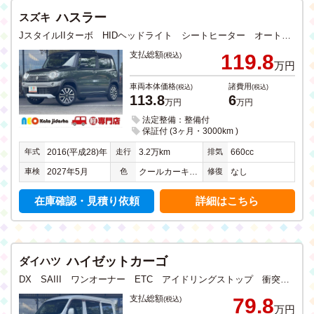
ハスラー
スズキ
JスタイルIIターボ HIDヘッドライト シートヒーター オートライト アイドリングストップ 衝突軽減ブレーキ CD DVD フルセグTV メモリーナビ Bluetooth USB入力 全方位カメラ ステアリングリモコン
支払総額
119.8
(税込)
万円
車両本体価格
諸費用
(税込)
(税込)
113.8
6
万円
万円
法定整備：整備付
保証付 (3ヶ月・3000km )
年式
走行
排気
2016(平成28)年
3.2万km
660cc
車検
色
修復
2027年5月
クールカーキパールメタリック
なし
在庫確認・見積り依頼
詳細はこちら
ハイゼットカーゴ
ダイハツ
DX SAIII ワンオーナー ETC アイドリングストップ 衝突軽減ブレーキ キーレス 両側スライドドア 禁煙
支払総額
79.8
(税込)
万円