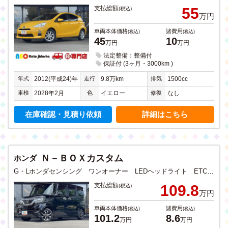
支払総額
55
(税込)
万円
車両本体価格
諸費用
(税込)
(税込)
45
10
万円
万円
法定整備：整備付
保証付 (3ヶ月・3000km )
年式
走行
排気
2012(平成24)年
9.8万km
1500cc
車検
色
修復
2028年2月
イエロー
なし
在庫確認・見積り依頼
詳細はこちら
Ｎ－ＢＯＸカスタム
ホンダ
G・Lホンダセンシング ワンオーナー LEDヘッドライト ETC アイドリングストップ 衝突軽減ブレーキ ドラレコ CD DVD フルセグTV ナビ Bluetooth USB入力 バックカメラ ステリモ 電動スライドドア
支払総額
109.8
(税込)
万円
車両本体価格
諸費用
(税込)
(税込)
101.2
8.6
万円
万円