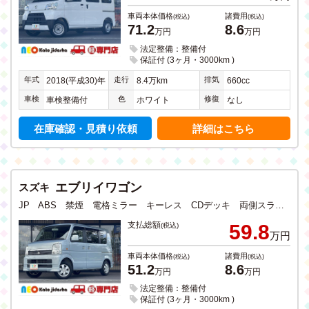
車両本体価格
諸費用
(税込)
(税込)
71.2
8.6
万円
万円
法定整備：整備付
保証付 (3ヶ月・3000km )
年式
走行
排気
2018(平成30)年
8.4万km
660cc
車検
色
修復
車検整備付
ホワイト
なし
在庫確認・見積り依頼
詳細はこちら
エブリイワゴン
スズキ
JP ABS 禁煙 電格ミラー キーレス CDデッキ 両側スライドドア 純正アルミホイール
支払総額
59.8
(税込)
万円
車両本体価格
諸費用
(税込)
(税込)
51.2
8.6
万円
万円
法定整備：整備付
保証付 (3ヶ月・3000km )