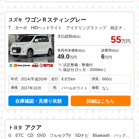
ワゴンＲスティングレー
スズキ
T ターボ HIDヘッドライト アイドリングストップ 純正ナビ Bluetooth USB入力 バックカメラ ステアリングリモコン 純正アルミホイール 禁煙
支払総額
55
(税込)
万円
車両本体価格
諸費用
(税込)
(税込)
49.0
6
万円
万円
法定整備：整備付
保証付 (3ヶ月・3000km )
年式
走行
排気
2014(平成26)年
8.9万km
660cc
車検
色
修復
2027年10月
パールホワイト
なし
在庫確認・見積り依頼
詳細はこちら
アクア
トヨタ
G ETC CD DVD フルセグTV SDナビ Bluetooth バックカメラ ステアリングリモコン 純正アルミホイール 禁煙