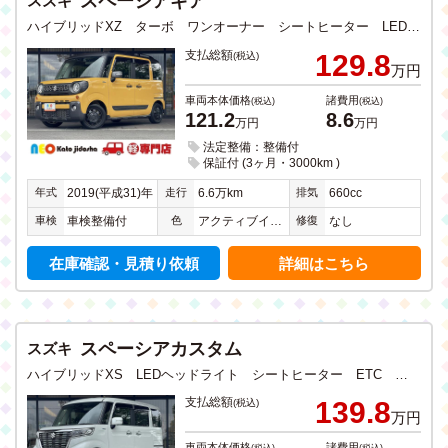
スペーシアギア
スズキ
ハイブリッドXZ ターボ ワンオーナー シートヒーター LEDヘッドライト ETC アイドリングストップ 衝突軽減ブレーキ ドラレコ CD DVD TV ナビ Bluetooth ステリモ 電動スライドドア
支払総額
129.8
(税込)
万円
車両本体価格
諸費用
(税込)
(税込)
121.2
8.6
万円
万円
法定整備：整備付
保証付 (3ヶ月・3000km )
年式
走行
排気
2019(平成31)年
6.6万km
660cc
車検
色
修復
車検整備付
アクティブイエローＩＩ
なし
在庫確認・見積り依頼
詳細はこちら
スペーシアカスタム
スズキ
ハイブリッドXS LEDヘッドライト シートヒーター ETC パーキングセンサー アイドリングストップ 衝突軽減ブレーキ CD DVD TV ナビ Bluetooth USB入力 全方位カメラ ステリモ スライドドア
支払総額
139.8
(税込)
万円
車両本体価格
諸費用