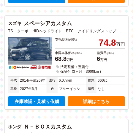
スペーシアカスタム
スズキ
TS ターボ HIDヘッドライト ETC アイドリングストップ 衝突軽減ブレーキ 純正アルミホイール CD DVD フルセグTV メモリーナビ Bluetooth 両側電動スライドドア 禁煙
支払総額
74.8
(税込)
万円
車両本体価格
諸費用
(税込)
(税込)
68.8
6
万円
万円
法定整備：整備付
保証付 (3ヶ月・3000km )
年式
走行
排気
2014(平成26)年
6.0万km
660cc
車検
色
修復
2027年6月
ブルーイッシュブラックパール３
なし
在庫確認・見積り依頼
詳細はこちら
Ｎ－ＢＯＸカスタム
ホンダ